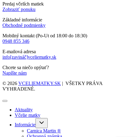
Predaj včelích matiek
Zobraziť ponuku
Základné informácie
Obchodné podmienky
Mobilný kontakt (Po-Ut od 18:00 do 18:30)
0948 855 346
E-mailová adresa
info[zavináč]vceliematky.sk
Chcete sa niečo opýtať?
Napíšte nám
© 2026
VCELIEMATKY.SK
| VŠETKY PRÁVA
VYHRADENÉ.
Aktuality
Včelie matky
Toggle
Informácie
child
menu
Carnica Martin ®
Ochranná známka