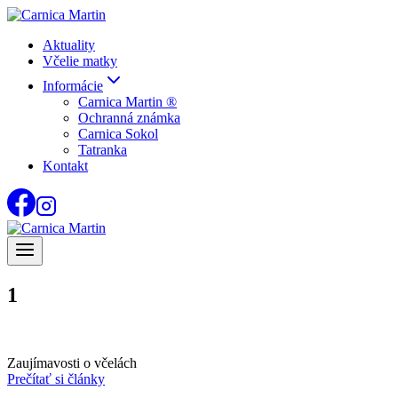
Skip
to
Aktuality
content
Včelie matky
Informácie
Carnica Martin ®
Ochranná známka
Carnica Sokol
Tatranka
Kontakt
1
Zaujímavosti o včelách
Prečítať si články