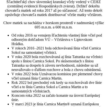
Šľachtiteľský chov slovenskej kranskej včely vedený v CEHZ
(centrálnej evidencii Hospodárskych zvierat). Držiteľ dekrétu
chovateľa matiek od roku 2017 až po súčasnosť. Až tento dekrét
oprávňuje chovateľa matiek distribuovať včelie matky včelárom.
Chov matiek sa nachádza v horskom prostredí v nadmorskej výške
695 m.n.m. a 600 m.n.m.
Od roku 2016 sa venujem šľachteniu vlastnej línie včiel pod
odborným dohľadom VÚ – Včelárstva v Liptovskom
Hrádku.
V rokoch 2016 -2021 bola odchovávaná línia včiel Carnica
Sokol na samostatnej včelnici.
V roku 2020 bola rozchovávaná aj línia Tatranka na včelnici
spolu s líniou Carnica Sokol. Po skúsenostiach s líniou
Tatranka sa dospelo k záveru nevhodnosti, následne sa už
neuvažovalo o ďalšom rozchove a bola z chovu odstránená.
V roku 2022 bola Uznávacou komisiou pre plemenné chovy
včiel uznaná línia Carnica Martin.
Rok 2022 bol prechodný rok kedy sa rozchovávali dve línie
včiel a to línia Carnica Sokol a Carnica Martin a to
samostatných včelniciach.
Koncom roka 2022 sa začalo konanie na úrovni Európskej
únie.
V marci 2023 je línia Carnica Martin® uznaná Európskou