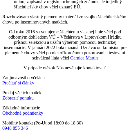
úniou, zapísaná v registre ochranných známok. Je to jediný
šľachtiteľský chov včiel uznaný EÚ.
Rozchovávam vlastný plemenný materiál zo svojho šľachtiteľského
chovu po inseminovaných matkách.
Od roku 2016 sa venujeme šľachteniu vlastnej línie včiel pod
odborným dohľadom VÚ – Včelárstva v Liptovskom Hrádku
prísnou selekciou a užším výberom pomocou technickej
inseminácie. V januári 2022 bola uznaná Uznávacou komisiou pre
plemenné chovy včiel po niekoľkoročnom pozorovaní a testovaní
schválená línia včiel
Carnica Martin
V prípade otázok Nás neváhajte kontaktovať.
Zaujímavosti o včelách
Prečítať si články
Predaj včelích matiek
Zobraziť ponuku
Základné informácie
Obchodné podmienky
Mobilný kontakt (Po-Ut od 18:00 do 18:30)
0948 855 346