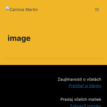
Skip
to
content
image
Zaujímavosti o včelách
Prečítať si články
Predaj včelích matiek
Zobraziť ponuku