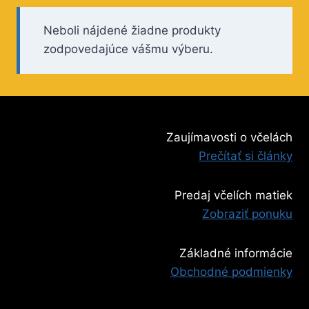
Neboli nájdené žiadne produkty
zodpovedajúce vášmu výberu.
Zaujímavosti o včelách
Prečítať si články
Predaj včelích matiek
Zobraziť ponuku
Základné informácie
Obchodné podmienky