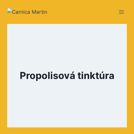
Skip
to
content
Propolisová tinktúra