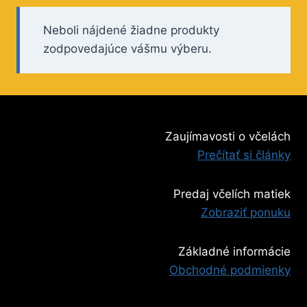
Neboli nájdené žiadne produkty
zodpovedajúce vášmu výberu.
Zaujímavosti o včelách
Prečítať si články
Predaj včelích matiek
Zobraziť ponuku
Základné informácie
Obchodné podmienky