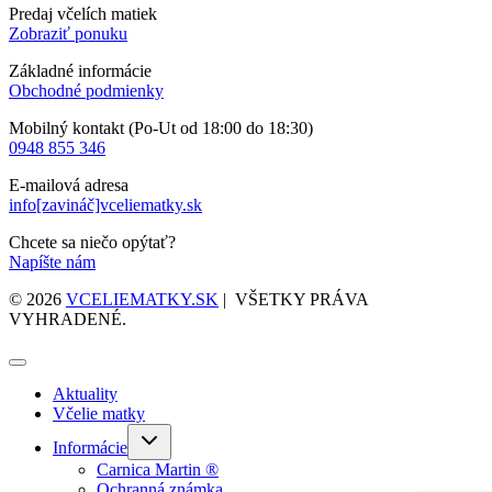
Predaj včelích matiek
Zobraziť ponuku
Základné informácie
Obchodné podmienky
Mobilný kontakt (Po-Ut od 18:00 do 18:30)
0948 855 346
E-mailová adresa
info[zavináč]vceliematky.sk
Chcete sa niečo opýtať?
Napíšte nám
© 2026
VCELIEMATKY.SK
| VŠETKY PRÁVA
VYHRADENÉ.
Aktuality
Včelie matky
Toggle
Informácie
child
menu
Carnica Martin ®
Ochranná známka