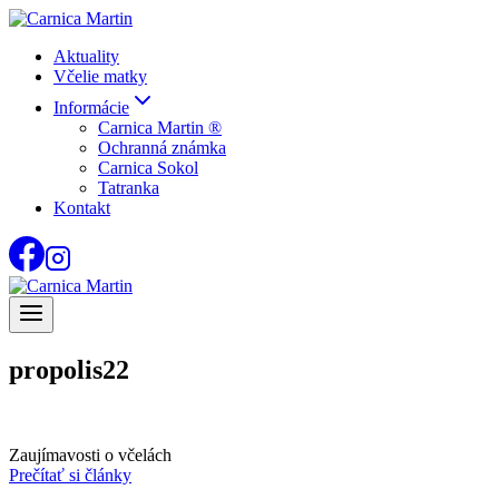
Skip
to
Aktuality
content
Včelie matky
Informácie
Carnica Martin ®
Ochranná známka
Carnica Sokol
Tatranka
Kontakt
propolis22
Zaujímavosti o včelách
Prečítať si články